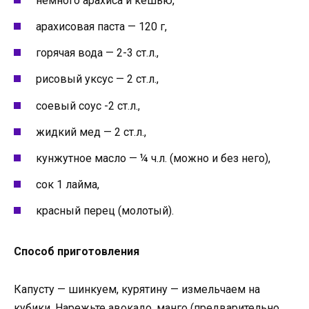
немного арахиса и кешью,
арахисовая паста — 120 г,
горячая вода — 2-3 ст.л.,
рисовый уксус — 2 ст.л.,
соевый соус -2 ст.л.,
жидкий мед — 2 ст.л.,
кунжутное масло — ¼ ч.л. (можно и без него),
сок 1 лайма,
красный перец (молотый).
Способ приготовления
Капусту — шинкуем, курятину — измельчаем на
кубики. Нарежьте авокадо, манго (предварительно