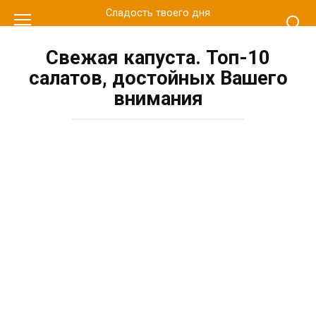
Перейти
Сладость твоего дня
к
контенту
Свежая капуста. Топ-10
салатов, достойных Вашего
внимания