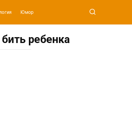
логия
Юмор
 бить ребенка