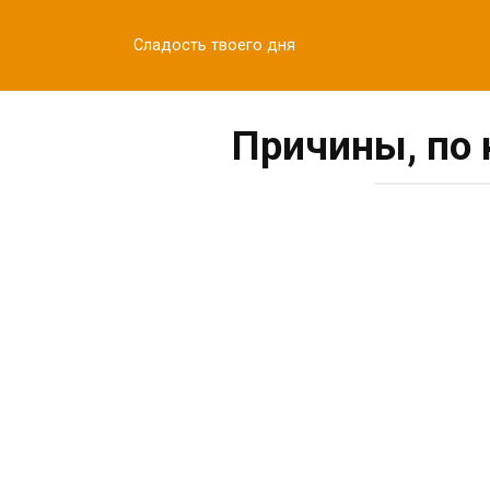
Перейти
к
Сладость твоего дня
контенту
Причины, по 