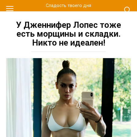
Перейти
Сладость твоего дня
к
контенту
У Дженнифер Лопес тоже
есть морщины и складки.
Никто не идеален!