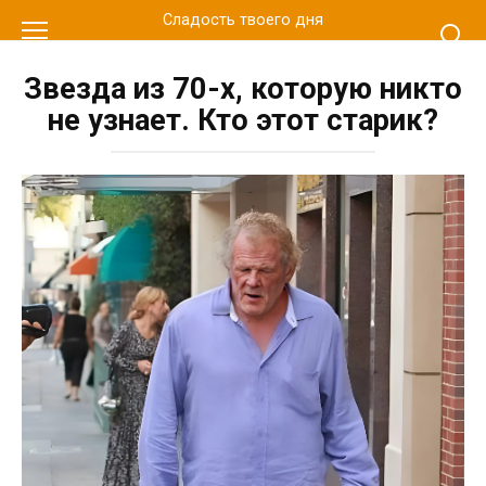
Перейти
Сладость твоего дня
к
контенту
Звезда из 70-х, которую никто
не узнает. Кто этот старик?