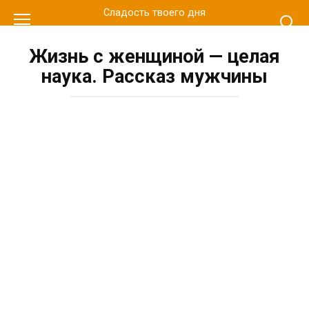
Перейти
Сладость твоего дня
к
контенту
Жизнь с женщиной — целая
наука. Рассказ мужчины