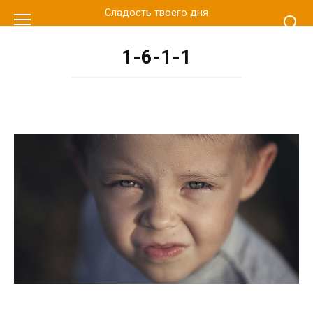
Перейти
Сладость твоего дня
к
контенту
1-6-1-1