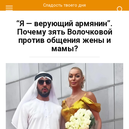
Перейти
Сладость твоего дня
к
контенту
“Я — верующий армянин”.
Почему зять Волочковой
против общения жены и
мамы?