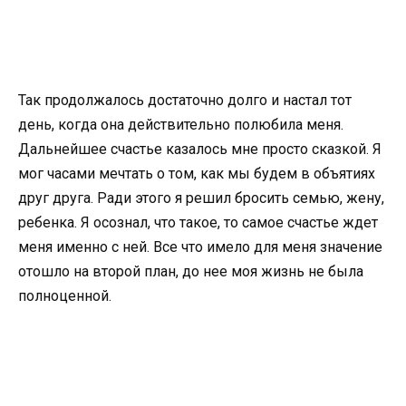
Так продолжалось достаточно долго и настал тот
день, когда она действительно полюбила меня.
Дальнейшее счастье казалось мне просто сказкой. Я
мог часами мечтать о том, как мы будем в объятиях
друг друга. Ради этого я решил бросить семью, жену,
ребенка. Я осознал, что такое, то самое счастье ждет
меня именно с ней. Все что имело для меня значение
отошло на второй план, до нее моя жизнь не была
полноценной.