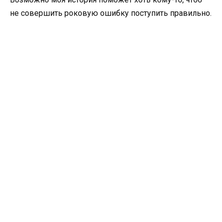
не совершить роковую ошибку поступить правильно.