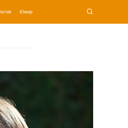
логия
Юмор