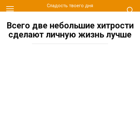
Перейти
Сладость твоего дня
к
контенту
Всего две небольшие хитрости
сделают личную жизнь лучше