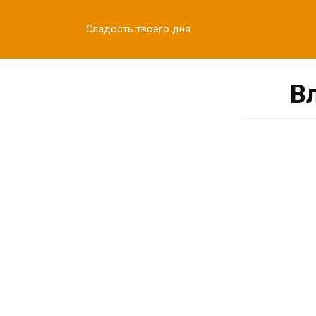
Перейти
к
Сладость твоего дня
контенту
В