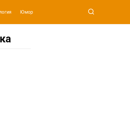
логия
Юмор
ка