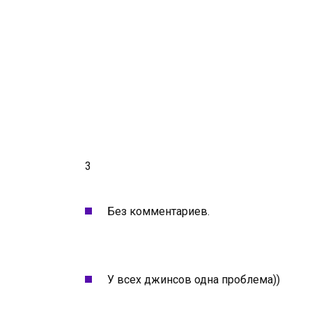
3
Без комментариев.
У всех джинсов одна проблема))