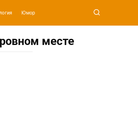
логия
Юмор
 ровном месте