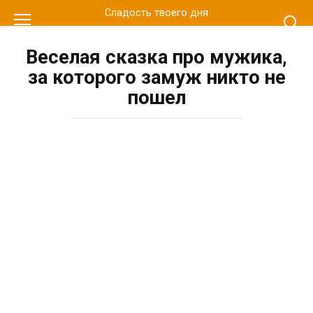
Перейти
Сладость твоего дня
к
контенту
Веселая сказка про мужика,
за которого замуж никто не
пошел