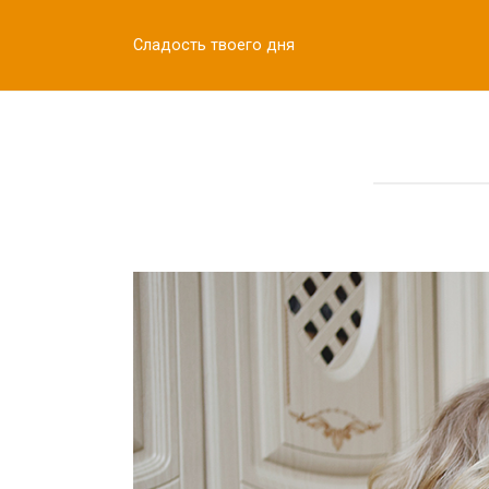
Перейти
к
Сладость твоего дня
контенту