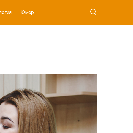
логия
Юмор