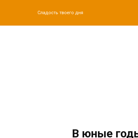
Перейти
к
Сладость твоего дня
контенту
В юные годы