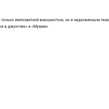
е только импозантной внешностью, но и недюжинным талан
а в джунглях» и «Мумии».