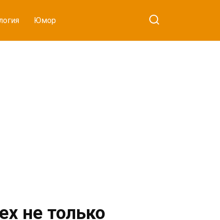
логия
Юмор
ех не только