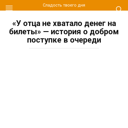
Перейти
Сладость твоего дня
к
контенту
«У отца не хватало денег на
билеты» — история о добром
поступке в очереди