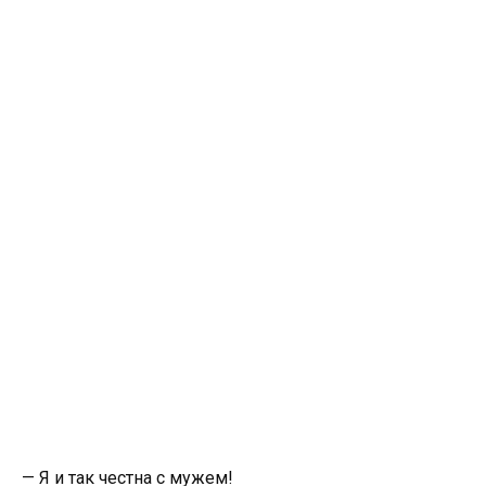
— Я и так честна с мужем!