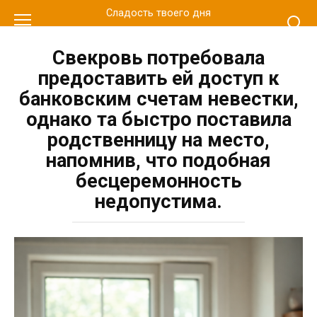
Перейти
Сладость твоего дня
к
контенту
Свекровь потребовала
предоставить ей доступ к
банковским счетам невестки,
однако та быстро поставила
родственницу на место,
напомнив, что подобная
бесцеремонность
недопустима.