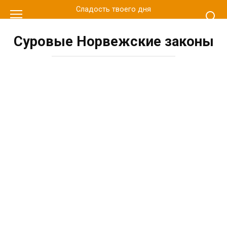
Перейти
Сладость твоего дня
к
контенту
Суровые Норвежские законы