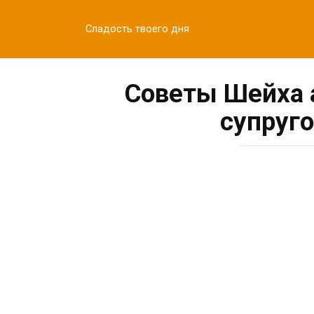
Перейти
к
Сладость твоего дня
контенту
Советы Шейха 
супруго