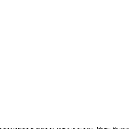
осто смиренно склонить голову и слушать. Молча. Не зави