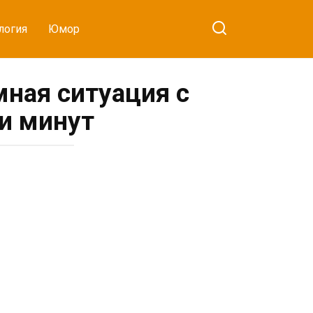
логия
Юмор
ная ситуация с
ти минут