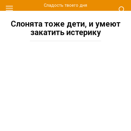
Перейти
Сладость твоего дня
к
контенту
Слонята тоже дети, и умеют
закатить истерику