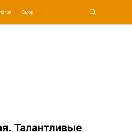
логия
Юмор
ая. Талантливые