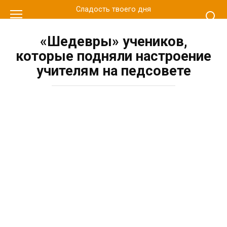
Перейти
Сладость твоего дня
к
контенту
«Шедевры» учеников,
которые подняли настроение
учителям на педсовете