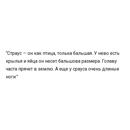
“Страус — он как птица, толька бальшая. У нево есть
крылья и яйца он несет бальшова размера. Голаву
часта прячет в землю. А еще у срауса очень длиные
ноги.”