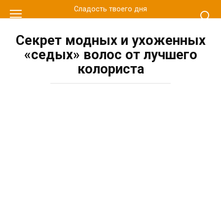
Перейти
Сладость твоего дня
к
контенту
Секрет модных и ухоженных
«седых» волос от лучшего
колориста