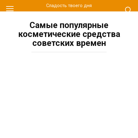
Перейти
Сладость твоего дня
к
контенту
Самые популярные
косметические средства
советских времен