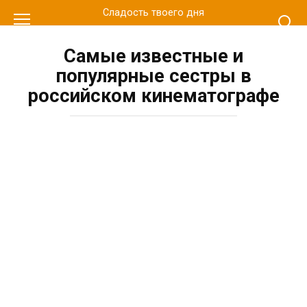
Перейти
Сладость твоего дня
к
контенту
Самые известные и
популярные сестры в
российском кинематографе