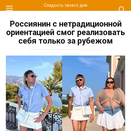
Перейти
Сладость твоего дня
к
контенту
Россиянин с нетрадиционной
ориентацией смог реализовать
себя только за рубежом