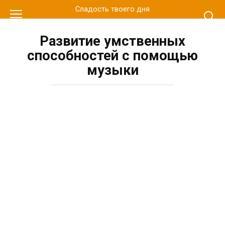
Перейти
Сладость твоего дня
к
контенту
Развитие умственных
способностей с помощью
музыки