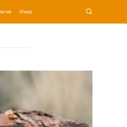
логия
Юмор