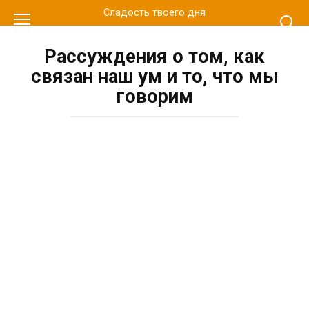
Перейти
Сладость твоего дня
к
контенту
Рассуждения о том, как
связан наш ум и то, что мы
говорим