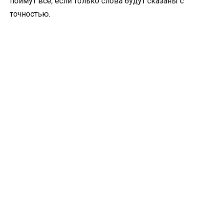
поймут все, если только слова будут сказаны с
точностью.