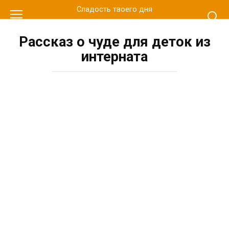
Перейти
Сладость твоего дня
к
контенту
Рассказ о чуде для деток из
интерната