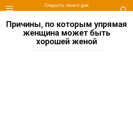
Перейти
Сладость твоего дня
к
контенту
Причины, по которым упрямая
женщина может быть
хорошей женой