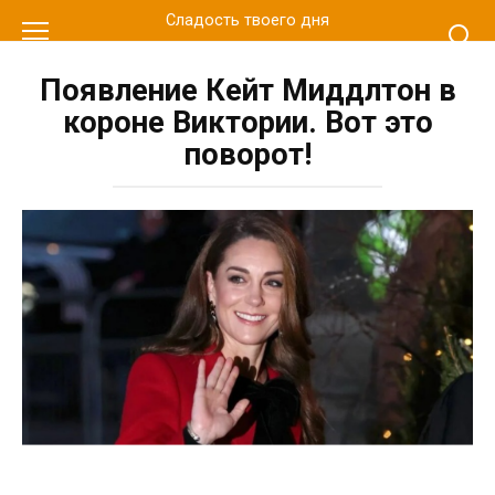
Перейти
Сладость твоего дня
к
контенту
Появление Кейт Миддлтон в
короне Виктории. Вот это
поворот!