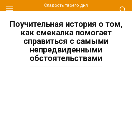
Перейти
Сладость твоего дня
к
контенту
Поучительная история о том,
как смекалка помогает
справиться с самыми
непредвиденными
обстоятельствами