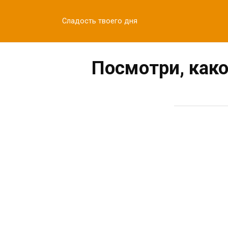
Перейти
к
Сладость твоего дня
контенту
Посмотри, как