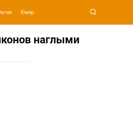
логия
Юмор
лконов наглыми