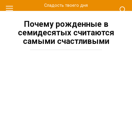
Перейти
Сладость твоего дня
к
контенту
Почему рожденные в
семидесятых считаются
самыми счастливыми