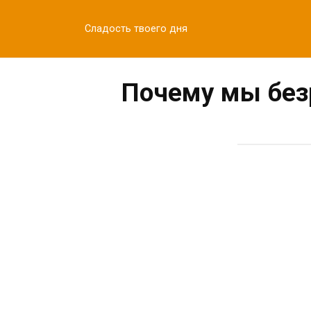
Перейти
к
Сладость твоего дня
контенту
Почему мы безр