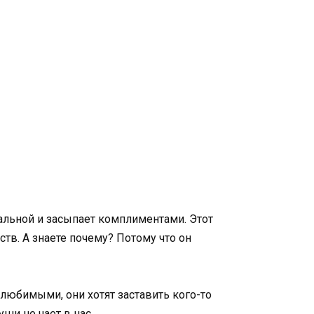
еальной и засыпает комплиментами. Этот
тв. А знаете почему? Потому что он
юбимыми, они хотят заставить кого-то
уши не чает в нас.