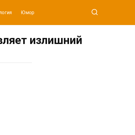
логия
Юмор
являет излишний