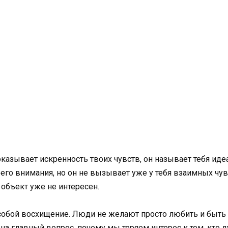
оказывает искренность твоих чувств, он называет тебя ид
го внимания, но он не вызывает уже у тебя взаимных чувс
 объект уже не интересен.
обой восхищение. Люди не желают просто любить и быть л
 на главный вопрос, почему мы теряем интерес к тем, кто д