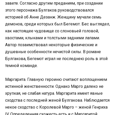
завете. Согласно другим преданиям, при создании
этого персонажа Булгаков руководствовался
историей об Анне Дезанж. Женщину мучали семь
демонов, среди которых был Бегемот. Бес выглядел,
как настоящее чудовище со слоновьей головой,
хвостами, клыками и толстыми задними лапами.
Автор позаимствовал некоторые физические и
душевные особенности нечистой силы. В романе
Булгакова, Бегемот играл не последнею роль в этой
темной команде.
Маргарита. Главную героиню считают воплощением
истинной женственности. Однако Марго далеко не
хрупкая, не слабая натура. Маргарита имеет явные
сходства с последней женой Булгакова. Наблюдается
некое сходство с Королевой Марго – женой Генриха
IV. Определенная схожесть есть и с Маргаритой