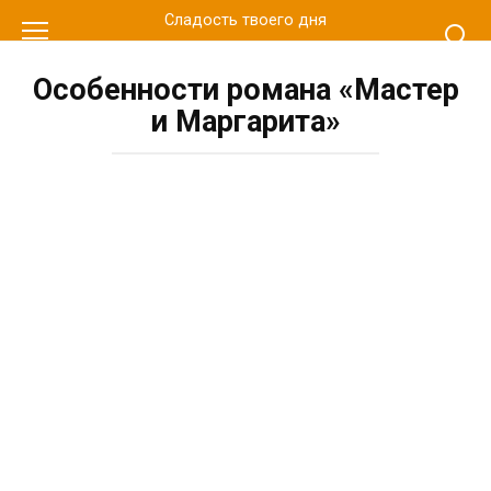
Перейти
Сладость твоего дня
к
контенту
Особенности романа «Мастер
и Маргарита»