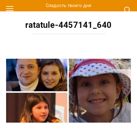
Перейти
Сладость твоего дня
к
контенту
ratatule-4457141_640