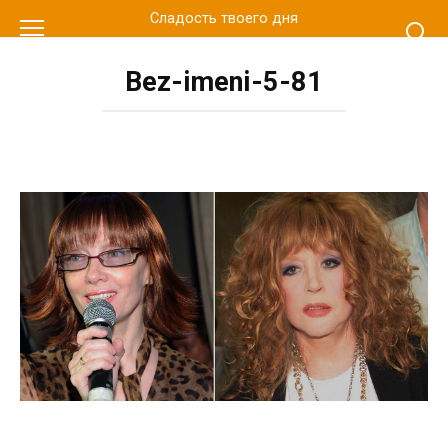
Перейти
Сладость твоего дня
к
контенту
Bez-imeni-5-81