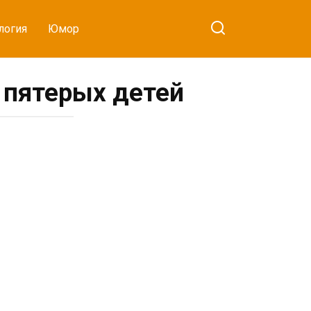
логия
Юмор
т пятерых детей