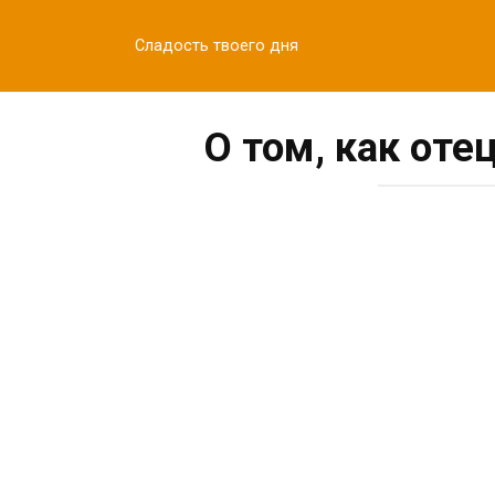
Перейти
к
Сладость твоего дня
контенту
О том, как оте