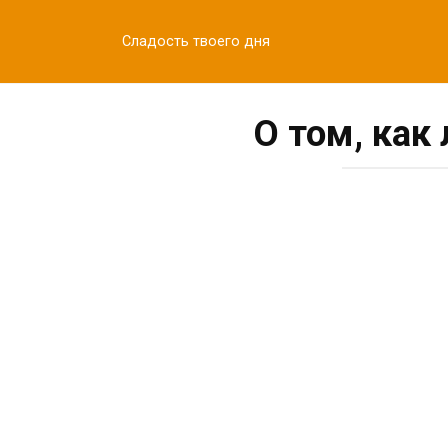
Перейти
к
Сладость твоего дня
контенту
О том, как