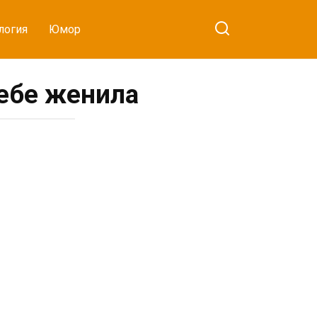
логия
Юмор
себе женила