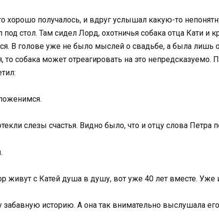
него хорошо получалось, и вдруг услышал какую-то непонят
 под стол. Там сидел Лорд, охотничья собака отца Кати и 
ся. В голове уже не было мыслей о свадьбе, а была лишь о
я, то собака может отреагировать на это непредсказуемо. 
тил:
и поженимся.
отекли слезы счастья. Видно было, что и отцу слова Петра 
.
р живут с Катей душа в душу, вот уже 40 лет вместе. Уже 
у забавную историю. А она так внимательно выслушала его,