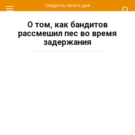
Перейти
Сладость твоего дня
к
контенту
О том, как бандитов
рассмешил пес во время
задержания