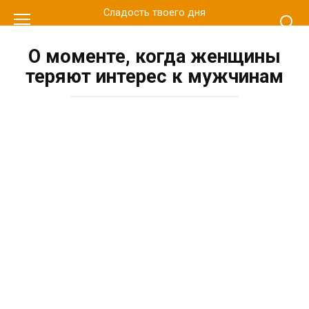
Перейти
Сладость твоего дня
к
контенту
О моменте, когда женщины
теряют интерес к мужчинам