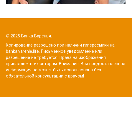
© 2025 Банка Варенья.
Копирование разрешено при наличии гиперссылки на
banka.varenie.life. Письменное уведомление или
разрешение не требуется. Права на изображения
принадлежат их авторам. Внимание! Вся предоставленная
информация не может быть использована без
обязательной консультации с врачом!