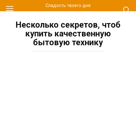
Перейти
Сладость твоего дня
к
контенту
Несколько секретов, чтоб
купить качественную
бытовую технику