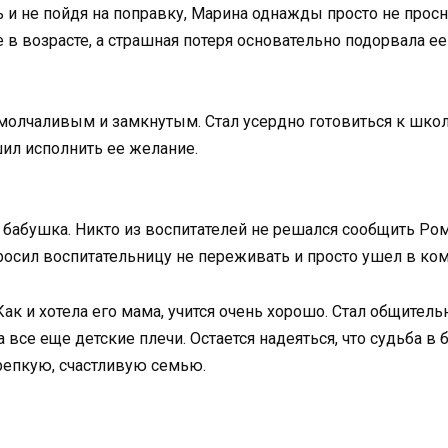
и не пойдя на поправку, Марина однажды просто не просн
е в возрасте, а страшная потеря основательно подорвала е
молчаливым и замкнутым. Стал усердно готовиться к школе
ил исполнить ее желание.
 бабушка. Никто из воспитателей не решался сообщить Ром
росил воспитательницу не переживать и просто ушел в ком
 Как и хотела его мама, учится очень хорошо. Стал общит
 все еще детские плечи. Остается надеяться, что судьба в
крепкую, счастливую семью.