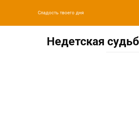
Перейти
к
Сладость твоего дня
контенту
Недетская судьб