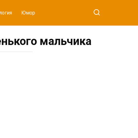
логия
Юмор
енького мальчика