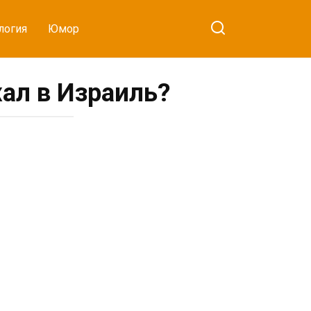
логия
Юмор
хал в Израиль?