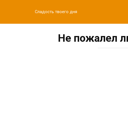
Перейти
к
Сладость твоего дня
контенту
Не пожалел ли