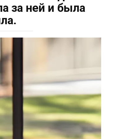
а за ней и была
ла.