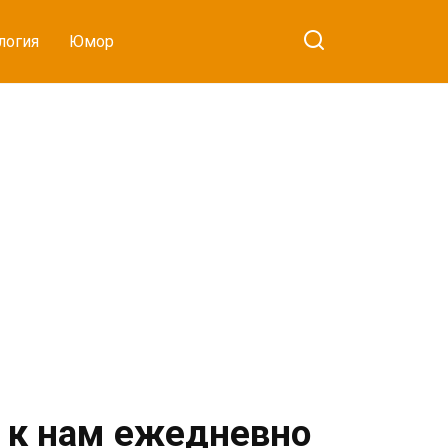
логия
Юмор
и к нам ежедневно