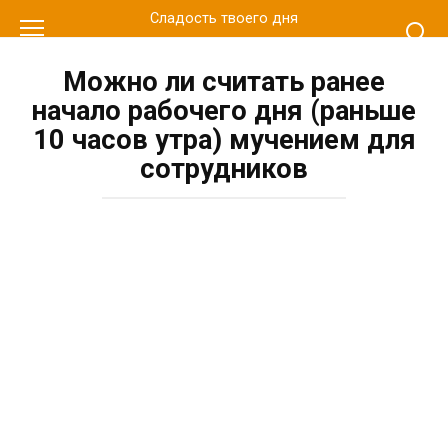
Перейти
Сладость твоего дня
к
контенту
Можно ли считать ранее
начало рабочего дня (раньше
10 часов утра) мучением для
сотрудников