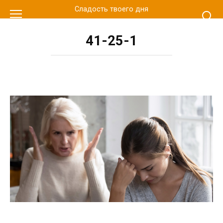
Перейти
Сладость твоего дня
к
контенту
41-25-1